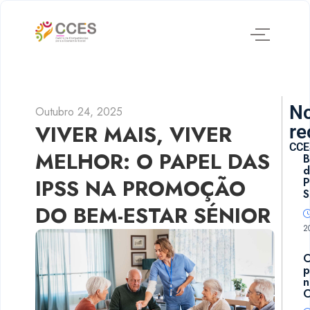
No
Outubro 24, 2025
VIVER MAIS, VIVER
re
CCE
MELHOR: O PAPEL DAS
B
d
IPSS NA PROMOÇÃO
P
S
DO BEM-ESTAR SÉNIOR
2
p
n
C