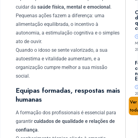
cuidar da
saúde física, mental e emocional
.
C
Pequenas ações fazem a diferença: uma
d
alimentação equilibrada, o incentivo à
c
autonomia, a estimulação cognitiva e o simples
ato de ouvir.
M
2
Quando o idoso se sente valorizado, a sua
autoestima e vitalidade aumentam, e a
F
organização cumpre melhor a sua missão
c
n
social.
E
Equipas formadas, respostas mais
2
humanas
Ver
tod
A formação dos profissionais é essencial para
garantir
cuidados de qualidade e relações de
confiança
.