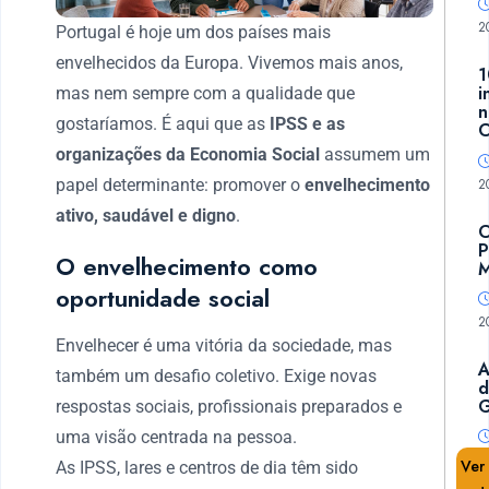
2
Portugal é hoje um dos países mais
envelhecidos da Europa. Vivemos mais anos,
1
i
mas nem sempre com a qualidade que
n
gostaríamos. É aqui que as
IPSS e as
C
organizações da Economia Social
assumem um
2
papel determinante: promover o
envelhecimento
ativo, saudável e digno
.
C
P
O envelhecimento como
M
oportunidade social
2
Envelhecer é uma vitória da sociedade, mas
A
também um desafio coletivo. Exige novas
d
G
respostas sociais, profissionais preparados e
uma visão centrada na pessoa.
Ver
As IPSS, lares e centros de dia têm sido