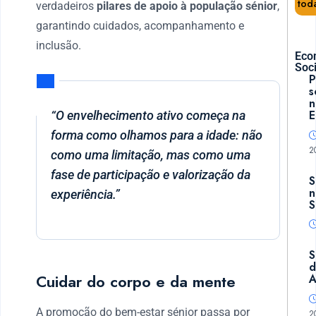
tod
verdadeiros
pilares de apoio à população sénior
,
garantindo cuidados, acompanhamento e
inclusão.
Eco
Soci
P
s
n
E
“O envelhecimento ativo começa na
forma como olhamos para a idade: não
2
como uma limitação, mas como uma
fase de participação e valorização da
S
n
experiência.”
S
S
d
Cuidar do corpo e da mente
A
A promoção do bem-estar sénior passa por
2