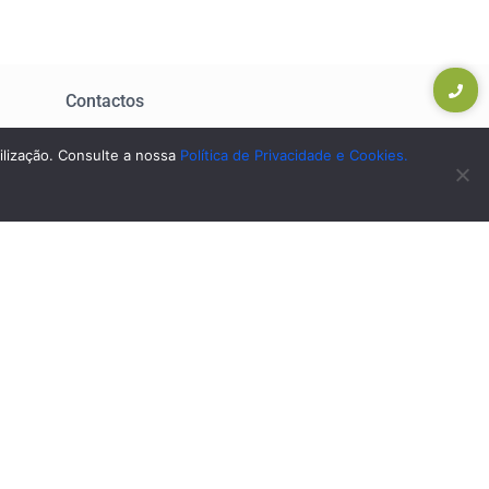
Contactos
tilização. Consulte a nossa
Política de Privacidade e Cookies.
geral@ccesocial.pt
formacao@ccesocial.pt
ouvores
271 143 368
(chamada para rede fixa nacional)
Av. Rainha Dona Amélia
74, 6300-749 Guarda