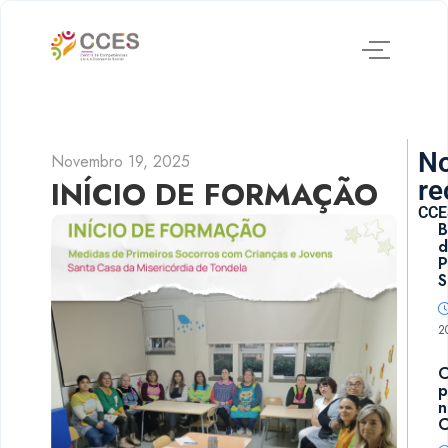
No
Novembro 19, 2025
INÍCIO DE FORMAÇÃO
re
CCE
B
d
P
S
2
p
n
C