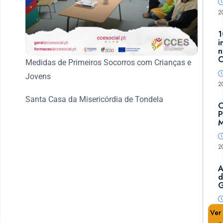
2
1
i
n
C
Medidas de Primeiros Socorros com Crianças e
Jovens
2
Santa Casa da Misericórdia de Tondela
C
P
M
2
A
d
G
Ver