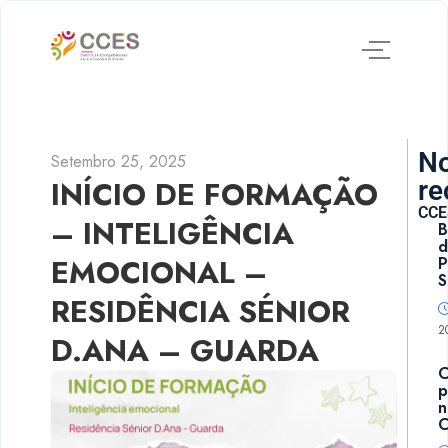
No
Setembro 25, 2025
INÍCIO DE FORMAÇÃO
re
CCE
– INTELIGÊNCIA
B
d
EMOCIONAL –
P
S
RESIDÊNCIA SÉNIOR
2
D.ANA – GUARDA
p
n
C