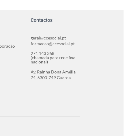
Contactos
geral@ccesocial.pt
formacao@ccesocial.pt
aboração
271 143 368
(chamada para rede fixa
nacional)
Av. Rainha Dona Amélia
74, 6300-749 Guarda