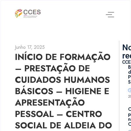
No
Junho 17, 2025
INÍCIO DE FORMAÇÃO
re
CCE
– PRESTAÇÃO DE
B
d
CUIDADOS HUMANOS
P
S
BÁSICOS – HIGIENE E
2
APRESENTAÇÃO
PESSOAL – CENTRO
p
n
SOCIAL DE ALDEIA DO
C