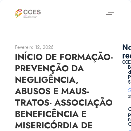
No
Fevereiro 12, 2026
INÍCIO DE FORMAÇÃO-
re
CCE
PREVENÇÃO DA
B
d
NEGLIGÊNCIA,
P
S
ABUSOS E MAUS-
2
TRATOS- ASSOCIAÇÃO
BENEFICÊNCIA E
p
n
MISERICÓRDIA DE
C