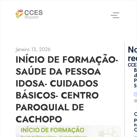
No
Janeiro 13, 2026
INÍCIO DE FORMAÇÃO-
re
CCE
SAÚDE DA PESSOA
B
d
IDOSA- CUIDADOS
P
S
BÁSICOS- CENTRO
2
PAROQUIAL DE
CACHOPO
p
n
C