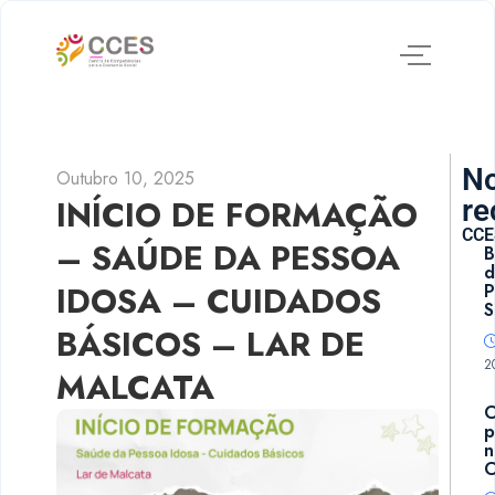
No
Outubro 10, 2025
INÍCIO DE FORMAÇÃO
re
CCE
– SAÚDE DA PESSOA
B
d
IDOSA – CUIDADOS
P
S
BÁSICOS – LAR DE
2
MALCATA
p
n
C