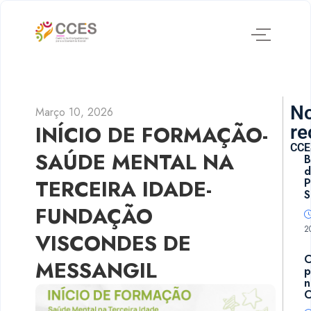
No
Março 10, 2026
INÍCIO DE FORMAÇÃO-
re
CCE
SAÚDE MENTAL NA
B
d
TERCEIRA IDADE-
P
S
FUNDAÇÃO
2
VISCONDES DE
MESSANGIL
p
n
C