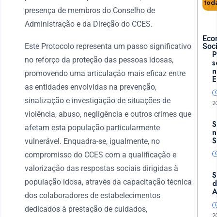
tod
presença de membros do Conselho de
Administração e da Direção do CCES.
Eco
Este Protocolo representa um passo significativo
Soci
P
no reforço da proteção das pessoas idosas,
s
n
promovendo uma articulação mais eficaz entre
E
as entidades envolvidas na prevenção,
sinalização e investigação de situações de
2
violência, abuso, negligência e outros crimes que
S
afetam esta população particularmente
n
S
vulnerável. Enquadra-se, igualmente, no
compromisso do CCES com a qualificação e
valorização das respostas sociais dirigidas à
S
população idosa, através da capacitação técnica
d
A
dos colaboradores de estabelecimentos
dedicados à prestação de cuidados,
2