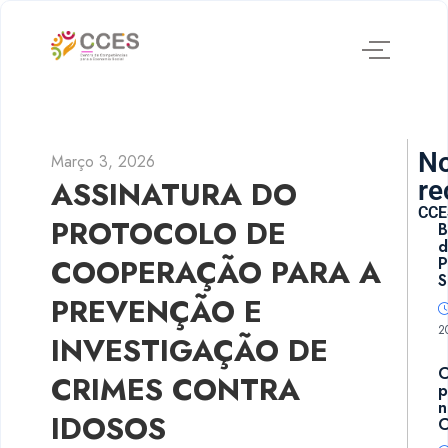
No
Março 3, 2026
ASSINATURA DO
re
CCE
PROTOCOLO DE
B
d
COOPERAÇÃO PARA A
P
S
PREVENÇÃO E
2
INVESTIGAÇÃO DE
CRIMES CONTRA
p
n
IDOSOS
C