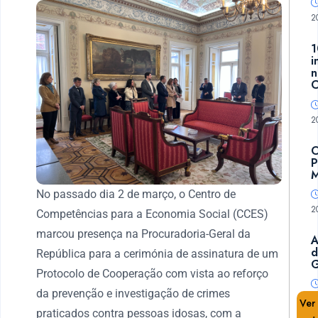
2
1
i
n
C
2
C
P
M
No passado dia 2 de março, o Centro de
2
Competências para a Economia Social (CCES)
marcou presença na Procuradoria-Geral da
A
d
República para a cerimónia de assinatura de um
G
Protocolo de Cooperação com vista ao reforço
da prevenção e investigação de crimes
Ver
praticados contra pessoas idosas, com a