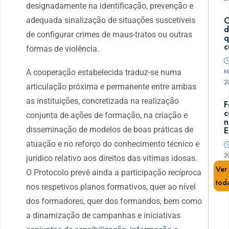
designadamente na identificação, prevenção e
C
adequada sinalização de situações suscetíveis
d
de configurar crimes de maus-tratos ou outras
c
formas de violência.
M
A cooperação estabelecida traduz-se numa
2
articulação próxima e permanente entre ambas
as instituições, concretizada na realização
F
c
conjunta de ações de formação, na criação e
n
disseminação de modelos de boas práticas de
E
atuação e no reforço do conhecimento técnico e
2
jurídico relativo aos direitos das vítimas idosas.
Ver
O Protocolo prevê ainda a participação recíproca
tod
nos respetivos planos formativos, quer ao nível
dos formadores, quer dos formandos, bem como
a dinamização de campanhas e iniciativas