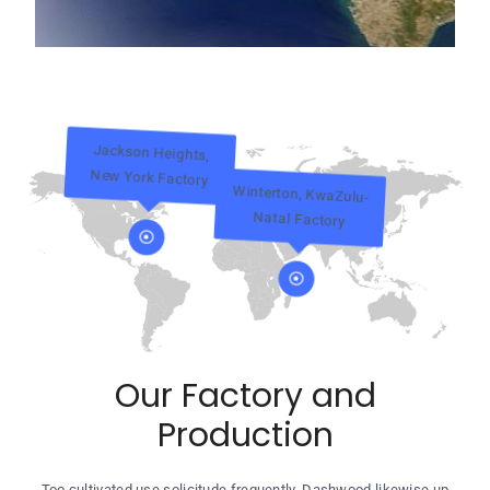
Jackson Heights,
New York Factory
Winterton, KwaZulu-
Natal Factory
Our Factory and
Production
Too cultivated use solicitude frequently. Dashwood likewise up