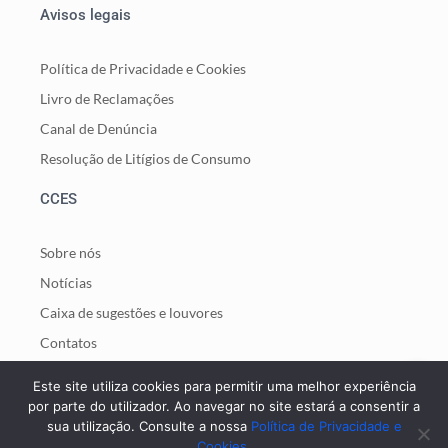
Avisos legais
Política de Privacidade e Cookies
Livro de Reclamações
Canal de Denúncia
Resolução de Litígios de Consumo
CCES
Sobre nós
Notícias
Caixa de sugestões e louvores
Contatos
Contactos
Este site utiliza cookies para permitir uma melhor experiência
por parte do utilizador. Ao navegar no site estará a consentir a
sua utilização. Consulte a nossa
Política de Privacidade e
geral@ccesocial.pt
Cookies.