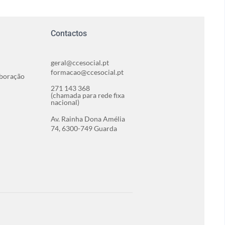
Contactos
geral@ccesocial.pt
formacao@ccesocial.pt
aboração
271 143 368
(chamada para rede fixa
nacional)
Av. Rainha Dona Amélia
74, 6300-749 Guarda